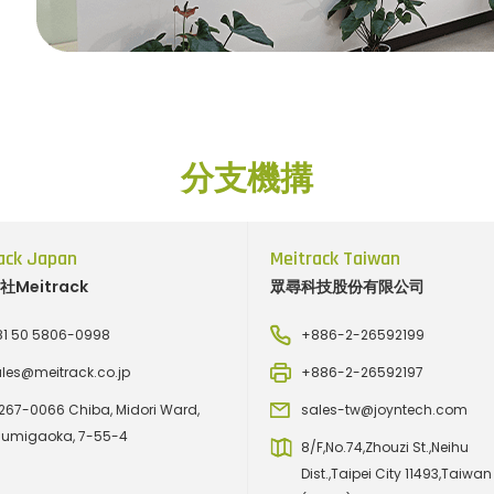
分支機搆
ack Japan
Meitrack Taiwan
Meitrack
眾尋科技股份有限公司
81 50 5806-0998
+886-2-26592199
les@meitrack.co.jp
+886-2-26592197
67-0066 Chiba, Midori Ward,
sales-tw@joyntech.com
sumigaoka, 7-55-4
8/F,No.74,Zhouzi St.,Neihu
Dist.,Taipei City 11493,Taiwan