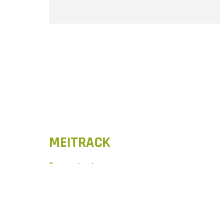
MEITRACK
+86(755)81712818
+86(755)29195855
中國深圳市龍華新區大浪美誠工業園。 518109