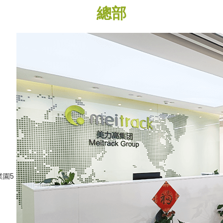
總部
業園5