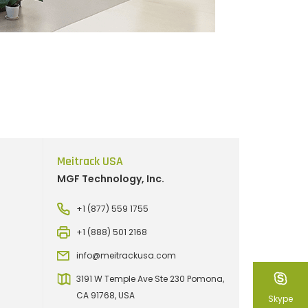
Meitrack USA
MGF Technology, Inc.
+1 (877) 559 1755
+1 (888) 501 2168
info@meitrackusa.com
3191 W Temple Ave Ste 230 Pomona,
CA 91768, USA
Skype