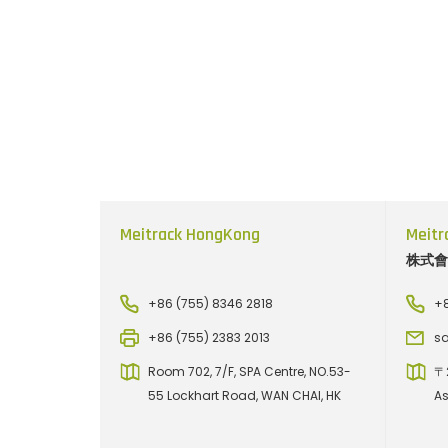
Meitrack HongKong
Meitr
株式會社
+86 (755) 8346 2818
+
+86 (755) 2383 2013
sa
Room 702, 7/F, SPA Centre, NO.53-
〒2
55 Lockhart Road, WAN CHAI, HK
A