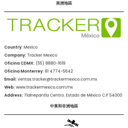
美洲地區
Country:
Mexico
Company:
Tracker Mexico
Oficina CDMX:
(55) 8880-1619
Oficina Monterrey:
81 4774-5642
Email:
ventas.tracker@trackermexico.com.mx
Web:
www.trackermexico.com.mx
Address:
Tlalnepantla Centro. Estado de México C.P 54000
中東和非洲地區