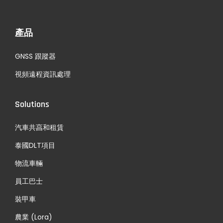
產品
GNSS 跟蹤器
視頻遠程資訊處理
Solutions
汽車共亯和租賃
泰國DLT項目
物流車輛
員工巴士
裝甲車
農業 (Lora)