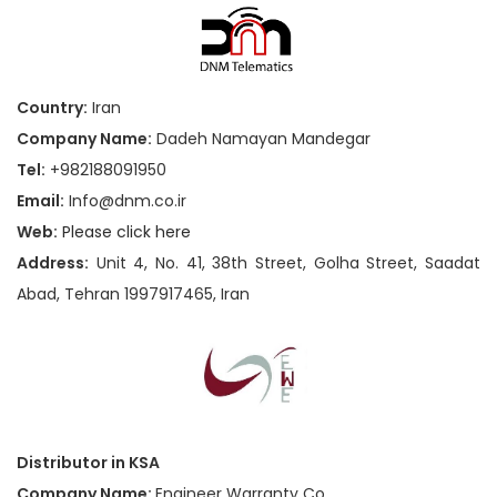
Country:
Iran
Company Name:
Dadeh Namayan Mandegar
Tel:
+982188091950
Email:
Info@dnm.co.ir
Web:
Please click here
Address:
Unit 4, No. 41, 38th Street, Golha Street, Saadat
Abad, Tehran 1997917465, Iran
Distributor in KSA
Company Name:
Engineer Warranty Co