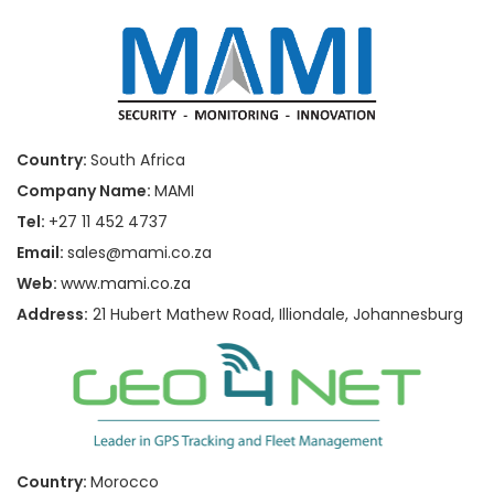
Country:
South Africa
Company Name:
MAMI
Tel:
+27 11 452 4737
Email:
sales@mami.co.za
Web:
www.mami.co.za
Address:
21 Hubert Mathew Road, Illiondale, Johannesburg
Country:
Morocco