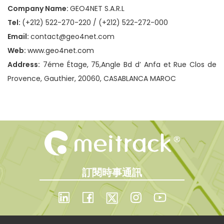
Company Name:
GEO4NET S.A.R.L
Tel:
(+212) 522-270-220‬ / ‪(+212) 522-272-000‬
Email:
contact@geo4net.com
Web:
www.geo4net.com
Address:
7éme Étage, 75,Angle Bd d’ Anfa et Rue Clos de
Provence, Gauthier, 20060, CASABLANCA MAROC
訂閱時事通訊