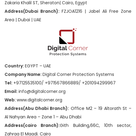
Zakaria Khalil ST, Sheraton| Cairo, Egypt
Address(Dubai Branch):
FZJOA1216 | Jabel Ali Free Zone
Area | Dubai | UAE
Country:
EGYPT – UAE
Company Name:
Digital Corner Protection Systems
Tel:
+97125535100/ +971567866889/ +201094299967
Email:
info@digitalcorner.org
Web:
www.digitalcorner.org
Address(Abu Dhabi Branch):
Office M2 – 19 Altorath St –
Al Nahyan Area – Zone 1 – Abu Dhabi
Address(cairo Branch):
Gith Building,66C, 10th sector,
Zahraa El Maadi. Cairo