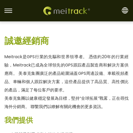
S
S
k
k
i
i
誠邀經銷商
p
p
t
t
o
o
Meitrack是GPS行業的先驅和世界領導者。 憑借約20年的行業經
n
c
驗，Meitrack已成為全球領先的GPS跟踪產品製造商和解決方案供
a
o
應商。 美泰克集團廣泛的產品範圍涵蓋GPS周邊設備、車載視頻產
v
n
品、車輛和個人跟踪解決方案，這些產品提供了高品質、高性價比
i
t
的產品，滿足了每位客戶的要求。
g
e
美泰克集團以健康穩定發展為目標，堅持“全球拓展”戰畧，正在尋找
a
n
海外分銷商。 聯繫我們以瞭解有關此機會的更多資訊。
t
t
我們提供
i
o