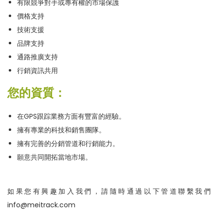
有限競爭對手或專有權的市場保護
n
價格支持
技術支援
品牌支持
通路推廣支持
行銷資訊共用
您的資質：
在GPS跟踪業務方面有豐富的經驗。
擁有專業的科技和銷售團隊。
擁有完善的分銷管道和行銷能力。
願意共同開拓當地市場。
如果您有興趣加入我們，請隨時通過以下管道聯繫我們
info@meitrack.com