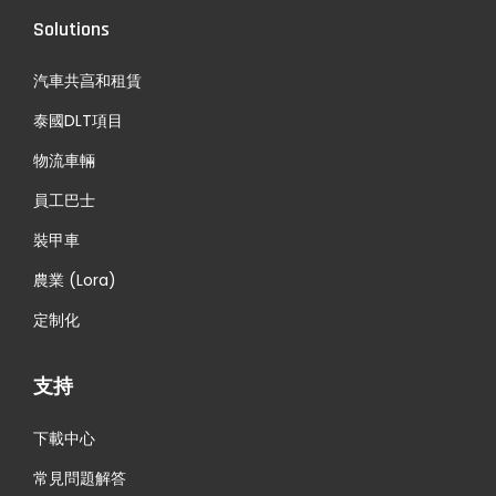
:
面
Solutions
」
全
汽車共亯和租賃
新
泰國DLT項目
上
線
物流車輛
員工巴士
裝甲車
農業 (Lora)
定制化
支持
下載中心
常見問題解答