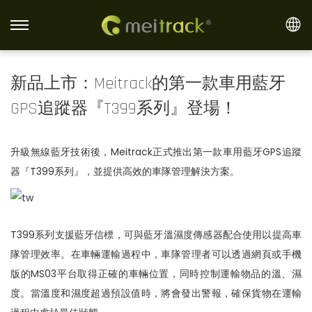
S
S
k
k
i
i
新品上市：Meitrack的第一款車用藍牙
p
p
GPS追蹤器『T399系列』登場！
t
t
o
o
n
c
升級無線藍牙技術後，Meitrack正式推出第一款車用藍牙GPS追蹤
a
o
器『T399系列』，並提供高效的車隊管理解決方案。
v
n
i
t
g
e
T399系列支援藍牙信標，可與藍牙溫濕度傳感器配合使用以提高車
a
n
隊管理效率。在車輛運輸過程中，車隊管理者可以透過網頁或手機
t
t
版的MS03平台取得正確的車輛位置，同時控制運輸物品的溫、濕
i
度。當溫度和濕度超過預設值時，將會發出警報，確保貨物在運輸
o