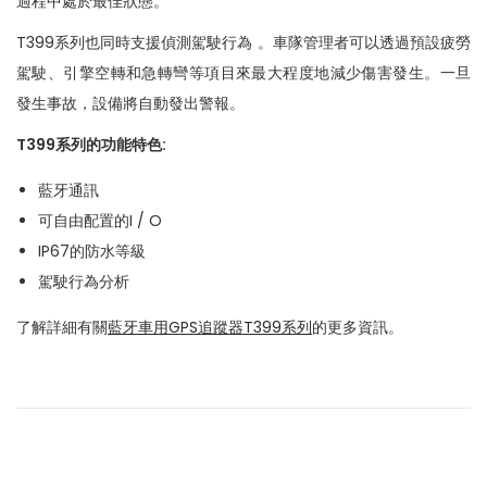
過程中處於最佳狀態。
n
T399系列也同時支援偵測駕駛行為 。車隊管理者可以透過預設疲勞
駕駛、引擎空轉和急轉彎等項目來最大程度地減少傷害發生。一旦
發生事故，設備將自動發出警報。
T399系列的功能特色:
藍牙通訊
可自由配置的I / O
IP67的防水等級
駕駛行為分析
了解詳細有關
藍牙車用GPS追蹤器T399系列
的更多資訊。
P
P
美
r
力
o
e
高
v
集
s