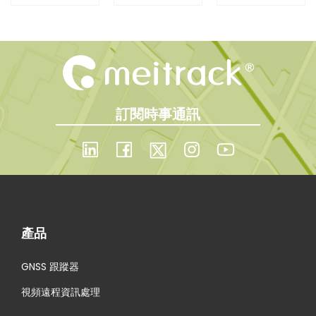
0
精準捕
解放車
廣東省
n
1
捉每一
隊營運
名優高
6
新
次撞
的潛能
新技術
版
擊，掌
產品名
證
訂閱時事通訊
書
握可靠
單
！
事件數
N
「
e
M
據
x
S
t
0
產品
p
3
o
登
GNSS 跟蹤器
s
入
視頻遠程資訊處理
t
畫