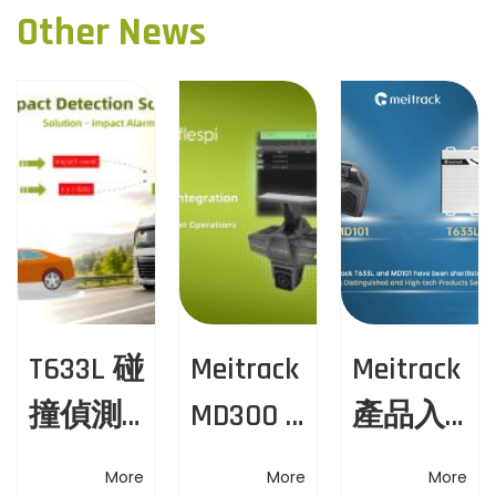
i
團
Other News
t
o
順
u
利
n
s
取
a
p
得
o
I
v
s
A
t
T
i
:
F
g
1
6
a
9
T633L 碰
Meitrack
Meitrack
t
4
9
撞偵測
MD300 ×
產品入
i
:
方案 —
Flespi—
選2025
2
o
More
More
More