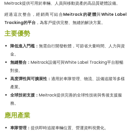
Meitrack提供可用於車輛、人員與移動資產的高品質硬體設備。
經過這次整合，經銷商可結合
Meitrack的硬體
與
White Label
Tracking的平台
，為客戶提供完整、無縫的解決方案。
主要優勢
降低
進入
門檻
：
無需自行開發軟體，可節省大量時間、人力與資
金。
無縫整合
：
Meitrack設備可與White Label Tracking平台順暢
對接。
高度彈性與可擴展性
：
適用於車隊管理、物流、設備追蹤等多樣
產業。
全球技術支援
：
Meitrack提供完善的全球性技術與售後支援服
務。
應用產業
車隊管理
：
提供即時追蹤車輛位置、營運資料視覺化。