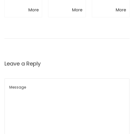
方案 —
Flespi—
選2025
1
o
More
More
More
與
精準捕
解放車
廣東省
n
F
捉每一
隊營運
名優高
M
S
次撞
的潛能
新技術
i
擊，掌
產品名
平
Leave a Reply
台
握可靠
單
整
事件數
合
N
M
據
e
e
x
i
t
t
p
r
o
a