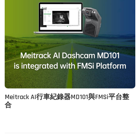
Meitrack AI行車紀錄器MD101與FMSi平台整
合
P
P
M
r
e
o
e
i