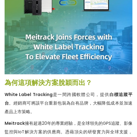
為何這項
解決方案脫穎而出
？
White Label Tracking
是一間跨國軟體公司，提供
白標
追蹤平
台
。經銷商可將該平台重新包裝為自有品牌，大幅降低成本並加速
產品上市策略。
Meitrack
擁有超過20年的專業經驗，是全球領先的GPS追蹤、影像
監控與IoT解決方案的供應商。憑藉頂尖的研發實力與全球支援，