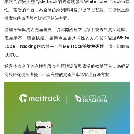
本次合作完美整合Meitrack的先進硬體與White Label Trackin彈
n
性、靈活的平台，為全球的經銷商與客戶提供更智慧、可擴展且經
濟實惠的資產與車隊管理解決方案。
管理車輛與資產充滿挑戰，從零開始建立追蹤系統既昂貴又耗時。
但如果有一種更快速、更簡單且更具彈性的方式呢？透過
White
Label Tracking
的軟體平台與
Meitrack的智慧硬體
，這一切將得
以實現。
通過本次合作整合性能優良的硬體設備與靈活的軟體平台，為經銷
商與終端使用者提供一套完整的資產與車隊管理解決方案。