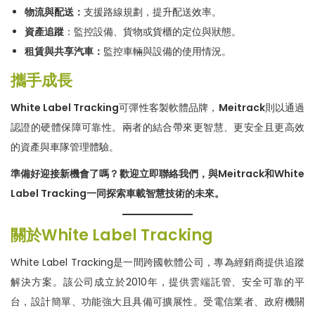
物流與配送
：
支援路線規劃，提升配送效率。
資產追蹤
：監控設備、貨物或貨櫃的定位與狀態。
租賃與共享
汽車：
監控車輛與設備的使用情況。
攜手成長
White Label Tracking
可彈性客製軟體品牌，
Meitrack
則以通過
認證的硬體保障可靠性。兩者的結合帶來更智慧、更安全且更高效
的資產與車隊管理體驗。
準備好
迎接
新
機會
了嗎
？歡迎立即聯絡
我們
，與
Meitrack
和
White
Label Tracking
一同探索車載智慧技術
的未來
。
關於
White Label Tracking
White Label Tracking是一間跨國軟體公司，專為經銷商提供追蹤
解決方案。該公司成立於2010年，提供雲端託管、安全可靠的平
台，設計簡單、功能強大且具備可擴展性。受電信業者、政府機關