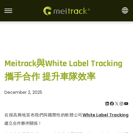
S
S
k
k
i
i
p
p
t
t
o
o
Meitrack與White Label Tracking
n
c
a
o
攜手合作 提升車隊效率
v
n
i
t
December 2, 2025
g
e
LinkedIn
Facebook
X
Instagram
YouTube
a
n
t
t
在很高興地宣布我們與國際性的軟體公司
White Label Tracking
i
建立合作夥伴關係！
o