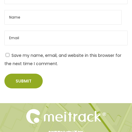
s
c
t
k
:
T
S
2
9
9
Save my name, email, and website in this browser for
L
the next time I comment.
隨
插
即
用
追
蹤
器
支