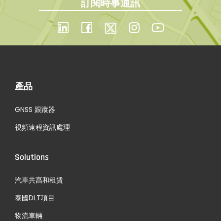
訂閱時事通訊
援
S
U
Z
U
K
產品
I
車
GNSS 跟蹤器
隊
視頻遠程資訊處理
管
理
Solutions
服
務
汽車共亯和租賃
泰國DLT項目
物流車輛