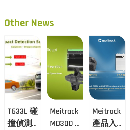
v
t
s
i
r
t
Other News
o
a
u
c
n
s
k
a
p
A
o
I
v
s
行
t
車
i
:
紀
g
錄
器
a
M
T633L 碰
Meitrack
Meitrack
t
D
1
撞偵測
MD300 ×
產品入
i
0